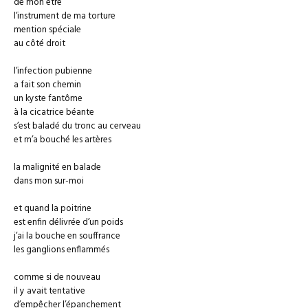
de mon être
l’instrument de ma torture
mention spéciale
au côté droit
l’infection pubienne
a fait son chemin
un kyste fantôme
à la cicatrice béante
s’est baladé du tronc au cerveau
et m’a bouché les artères
la malignité en balade
dans mon sur-moi
et quand la poitrine
est enfin délivrée d’un poids
j’ai la bouche en souffrance
les ganglions enflammés
comme si de nouveau
il y avait tentative
d’empêcher l’épanchement