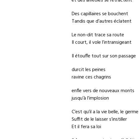
et des alvéoles se rétractent
Des capillaires se bouchent
Tandis que d’autres éclatent
Le non-dit trace sa route
Il court, il vole l’intransigeant
Il étouffe tout sur son passage
durcit les peines
ravine ces chagrins
enfle vers de nouveaux monts
jusqu’à l’implosion
C’est qu’il a la vie belle, le germe
Suffit de le laisser s’instiller
Et il fera sa loi